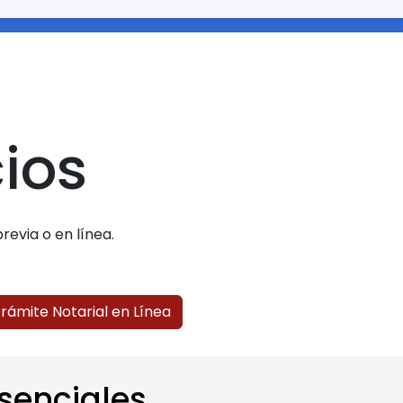
cios
revia o en línea.
 Trámite Notarial en Línea
esenciales