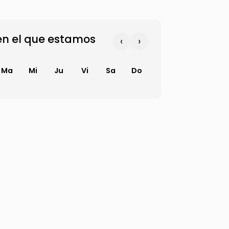
n el que estamos
‹
›
Ma
Mi
Ju
Vi
Sa
Do