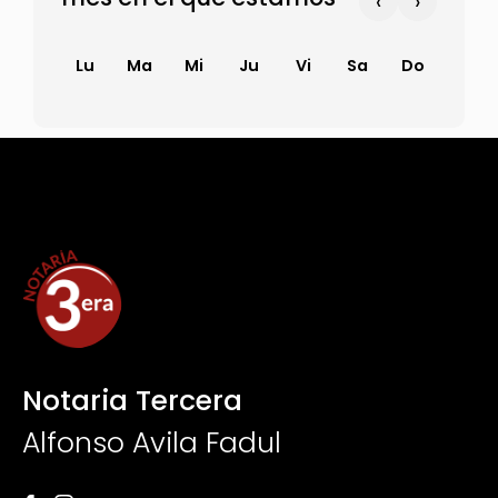
‹
›
Lu
Ma
Mi
Ju
Vi
Sa
Do
Notaria Tercera
Alfonso Avila Fadul