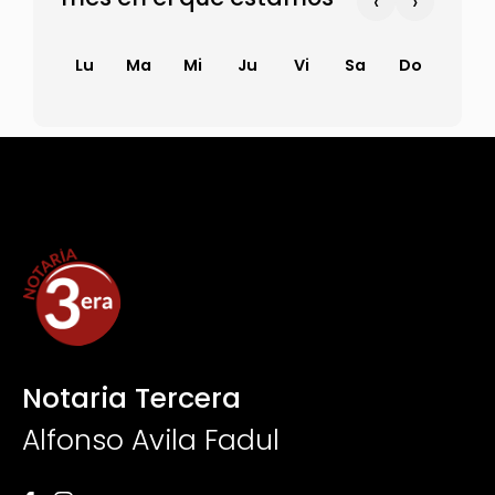
‹
›
Lu
Ma
Mi
Ju
Vi
Sa
Do
Notaria Tercera
Alfonso Avila Fadul