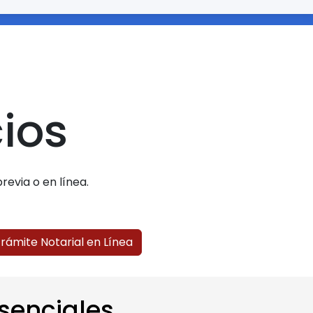
cios
revia o en línea.
 Trámite Notarial en Línea
esenciales