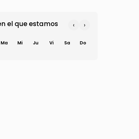
n el que estamos
‹
›
Ma
Mi
Ju
Vi
Sa
Do